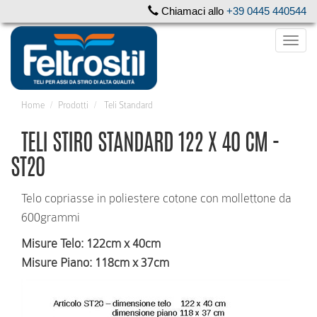
Chiamaci allo
+39 0445 440544
Togg
navi
Home
Prodotti
Teli Standard
TELI STIRO STANDARD 122 X 40 CM -
ST20
Telo copriasse in poliestere cotone con mollettone da
600grammi
Misure Telo
: 122cm x 40cm
Misure Piano
: 118cm x 37cm