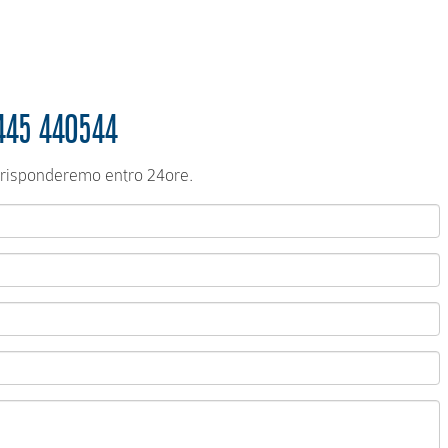
445 440544
Ti risponderemo entro 24ore.