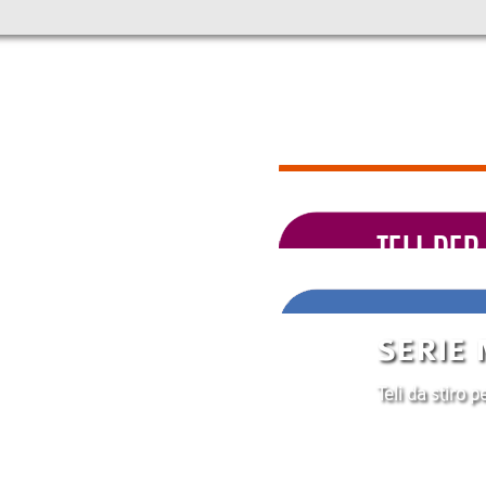
TELI PER
SERIE
Teli da stiro 